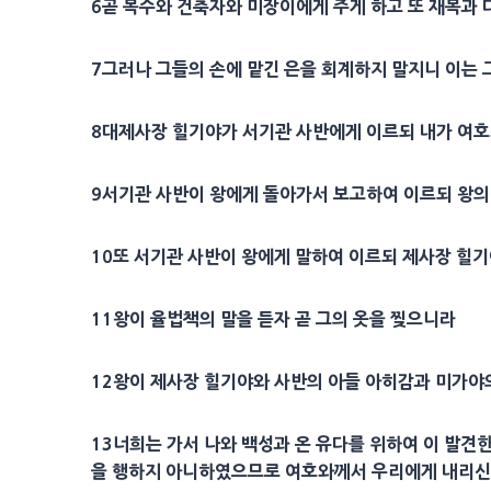
6
곧
목수
와 건축자와
미장이
에게 주게 하고 또
재목
과 
7
그러나 그들의 손에 맡긴 은을 회계하지 말지니 이는
8
대제사장
힐기야
가
서기관
사반에게 이르되 내가 여
9
서기관
사반이 왕에게 돌아가서 보고하여 이르되 왕
10
또
서기관
사반이 왕에게 말하여 이르되
제사장
힐기
11
왕이
율법
책의 말을 듣자 곧 그의 옷을 찢으니라
12
왕이
제사장
힐기야
와 사반의 아들
아히감
과
미가야
13
너희는 가서 나와 백성과 온 유다를 위하여 이 발견
을 행하지 아니하였으므로 여호와께서 우리에게 내리