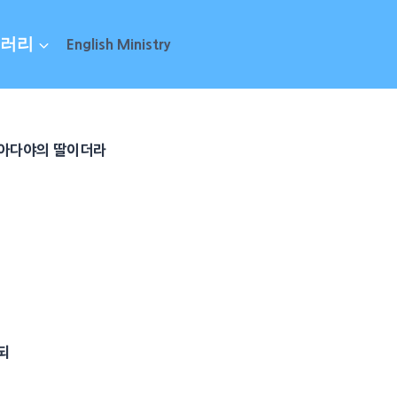
러리
English Ministry
아다야
의
딸
이더라
되