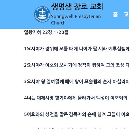
Skip
생명샘 장로 교회
to
홈
교
Springwell Presbyterian
content
Church
열왕기하 22장 1-20절
1
요시야
가 왕위에 오를 때에 나이가 팔 세라
예루살렘
2
요시야
가 여호와 보시기에 정직히 행하여 그의 조상
3
요시야
왕 열여덟째 해에 왕이
므술람
의 손자
아살리
4
너는
대제사장
힐기야
에게 올라가서 백성이 여호와의
5
여호와의
성전
을 맡은
감독자
의 손에 넘겨 그들이 여