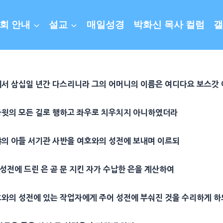
회 안내
설교
매일성경
박화신 목사 컬럼
갤
에서 삼십일 년간 다스리니라 그의
어머니
의
이름
은 여디다요
보스갓
다윗
의 모든 길로 행하고 좌우로 치우치지 아니하였더라
야
의 아들
서기관
사반을 여호와의
성전
에 보내며 이르되
성전
에 드린 은 곧 문 지킨 자가
수납
한 은을 계산하여
호와의
성전
에 있는 작업자에게 주어
성전
에 부숴진 것을 수리하게 하