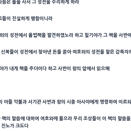
다듬은 돌을 사서 그
성전
을 수리하게 하라
 그들이 진실하게 행함이니라
호와의
성전
에서
율법
책을 발견하였노라 하고
힐기야
가 그 책을 사반
의
신복
들이
성전
에서 찾아낸
돈
을 쏟아 여호와의
성전
을 맡은
감독자
야
가 내게 책을 주더이다 하고 사반이 왕의 앞에서 읽으매
의 아들 악볼과
서기관
사반과 왕의 시종
아사야
에게 명령하여 이르
한 책의 말씀에 대하여 여호와께 물으라 우리 조상들이 이 책의 말씀을
신
진노
가 크도다