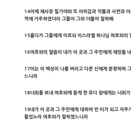
14
이에
제사장
힐기야
와 또
아히감
과 악볼과 사반과
아
역
에 거주하였더라 그들이 그와 더불어 말하매
15
훌다
가 그들에게 이르되 이스라엘 하나님 여호와의 
16
여호와의 말씀이 내가 이 곳과 그 주민에게
재앙
을 
17
이는 이 백성이 나를 버리고 다른 신에게 분향하며 
느니라
18
너희를 보내 여호와께 묻게 한 유다 왕에게는 너희
19
내가 이 곳과 그 주민에게 대하여 빈 터가 되고 저주
들었노라 여호와가 말하였느니라