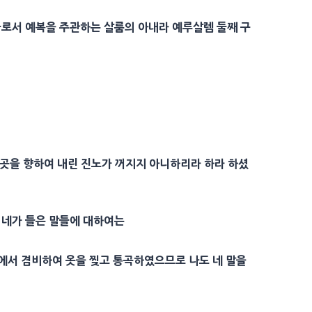
들로서 예복을 주관하는
살룸
의
아내
라
예루살렘
둘째 구
 곳을 향하여 내린
진노
가 꺼지지 아니하리라 하라 하셨
 네가 들은 말들에 대하여는
앞에서 겸비하여 옷을 찢고 통곡하였으므로 나도 네 말을