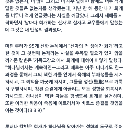
것은 없는지, 더 많이 그리고 더 자주 말해야 함에도 너무 적게
말한 것들은 없는지를 생각했는데, 지난 한 해 동안 내가 회개
를 너무나 적게 언급했다는 사실을 깨달았다. 그래서 새해를 시
작하면서 ‘날마다 회개하는 신자’로 살자고 교우들에게 말했는
데 그것은 내 반성의 결과였다.
마틴 루터가 95개 신학 논제에서 “신자의 전 생애가 회개”라고
한 것이 그 첫번째 논제라는 사실을 주목할 필요가 있지 않을
까? 존 칼빈은 ‘기독교강요’에서 회개에 대하여 이렇게 말했다.
“하나님께서는 계속적인—그리고 때로는 아주 더디기도 한—
과정을 통해서 그의 택한 자들 안에서 육체의 부패성들을 제거
하시고, 그 죄책을 깨끗케 하시며, 그들을 성전(聖殿)으로 거룩
히 구별하시며, 참된 순결에게 이끌리는 모든 성향을 회복시켜
가시므로, 하나님이 택한 자들은 평생토록 회개를 실천하며,
또한 이러한 싸움이 죽음에 이르러서야 비로소 종결될 것임을
아는 것이다(3.3.9).”
루터나 칼빈은 회개가 하나님을 닮아가는 성화의 도구로 주어