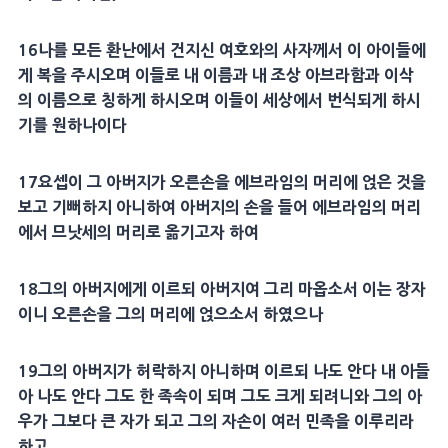
16
나를 모든
환난
에서 건지신 여호와의
사자
께서 이 아이들에
게 복을 주시오며 이들로 내
이름
과 내 조상
아브라함
과
이삭
의
이름
으로 칭하게 하시오며 이들이
세상
에서 번식되게 하시
기를 원하나이다
17
요셉
이 그
아버지
가 오른손을 에브라임의
머리
에 얹은 것을
보고 기뻐하지 아니하여
아버지
의 손을 들어 에브라임의
머리
에서
므낫세
의
머리
로 옮기고자 하여
18
그의
아버지
에게 이르되
아버지
여 그리 마옵소서 이는 장자
이니 오른손을 그의
머리
에 얹으소서 하였으나
19
그의
아버지
가 허락하지 아니하며 이르되 나도 안다 내 아들
아 나도 안다 그도 한 족속이 되며 그도 크게 되려니와 그의 아
우가 그보다 큰 자가 되고 그의 자손이 여러 민족을 이루리라
하고