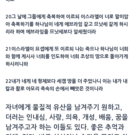
20
그 날에 그들에게 축복하여 이르되 이스라엘이 너로 말미암
아 축복하기를 하나님이 네게 에브라임 같고
므낫세
같게 하시
리라 하며 에브라임을
므낫세
보다 앞세웠더라
21
이스라엘이
요셉
에게 또 이르되 나는 죽으나 하나님이 너희
와 함께 계시사 너희를 인도하여 너희 조상의 땅으로 돌아가게
하시려니와
22
내가 네게 네
형제
보다
세겜
땅을 더 주었나니 이는 내가 내
칼과 활로
아모리 족속
의 손에서 빼앗은 것이니라
자녀에게 물질적 유산을 남겨주기 원하고,
더러는 인내심, 사랑, 의욕, 개성, 배움, 꿈을
남겨주고자 하는 이들도 있다. 좋은 추억과