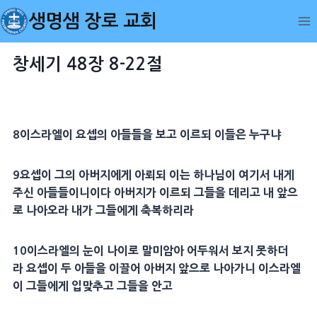
Skip
생명샘 장로 교회
to
content
창세기 48장 8-22절
8
이스라엘이
요셉
의 아들들을 보고 이르되 이들은 누구냐
9
요셉
이 그의
아버지
에게 아뢰되 이는 하나님이 여기서 내게
주신 아들들이니이다
아버지
가 이르되 그들을 데리고 내 앞으
로 나아오라 내가 그들에게 축복하리라
10
이스라엘의 눈이 나이로 말미암아 어두워서 보지 못하더
라
요셉
이 두 아들을 이끌어
아버지
앞으로 나아가니 이스라엘
이 그들에게 입맞추고 그들을 안고