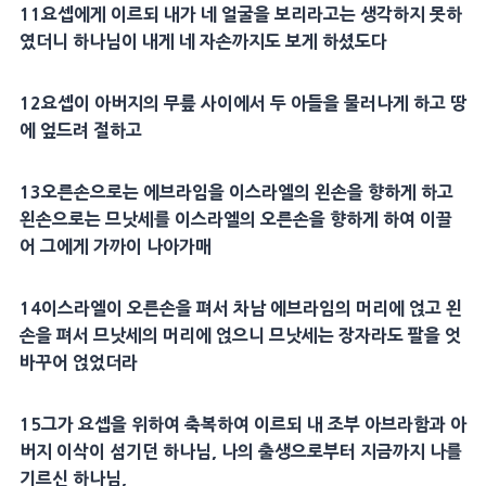
11
요셉
에게 이르되 내가 네
얼굴
을 보리라고는 생각하지 못하
였더니 하나님이 내게 네 자손까지도 보게 하셨도다
12
요셉
이
아버지
의 무릎 사이에서 두 아들을 물러나게 하고 땅
에 엎드려 절하고
13
오른손으로는 에브라임을 이스라엘의 왼손을 향하게 하고
왼손으로는
므낫세
를 이스라엘의 오른손을 향하게 하여 이끌
어 그에게 가까이 나아가매
14
이스라엘이 오른손을 펴서 차남 에브라임의
머리
에 얹고 왼
손을 펴서
므낫세
의
머리
에 얹으니
므낫세
는 장자라도 팔을 엇
바꾸어 얹었더라
15
그가
요셉
을 위하여 축복하여 이르되 내 조부
아브라함
과
아
버지
이삭
이 섬기던 하나님, 나의 출생으로부터 지금까지 나를
기르신 하나님,