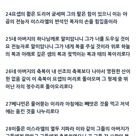
24
요셉
의 활은 도리어 굳세며 그의 팔은 힘이 있으니 이는
야
곱
의
전능
자 이스라엘의
반석
인
목자
의 손을 힘입음이라
25
네
아버지
의 하나님께로 말미암나니 그가 너를 도우실 것이
요
전능
자로 말미암나니 그가 네게 복을 주실 것이라 위로
하늘
의 복과 아래로 깊은
샘
의 복과
젖
먹이는 복과 태의 복이리로다
26
네
아버지
의 축복이 내 선조의 축복보다 나아서 영원한 산이
한 없음 같이 이 축복이
요셉
의
머리
로 돌아오며 그
형제
중 뛰
어난 자의 정수리로 돌아오리로다
27
베냐민
은 물어뜯는 이리라 아침에는 빼앗은 것을 먹고 저녁
에는 움킨 것을 나누리로다
28
이들은 이스라엘의
열두 지파
라 이와 같이 그들의
아버지
가