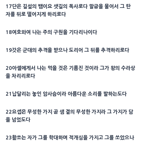
17
단은 길섶의
뱀
이요 샛길의
독사
로다 말굽을 물어서 그 탄
자를 뒤로 떨어지게 하리로다
18
여호와여 나는 주의
구원
을 기다리나이다
19
갓
은 군대의
추격
을 받으나 도리어 그 뒤를
추격
하리로다
20
아셀
에게서 나는 먹을 것은 기름진 것이라 그가 왕의 수라상
을 차리리로다
21
납달리
는 놓인
암사슴
이라 아름다운 소리를 발하는도다
22
요셉
은 무성한
가지
곧
샘
곁의 무성한
가지
라 그
가지
가 담
을 넘었도다
23
활쏘는 자가 그를 학대하며 적개심을
가지
고 그를 쏘았으나