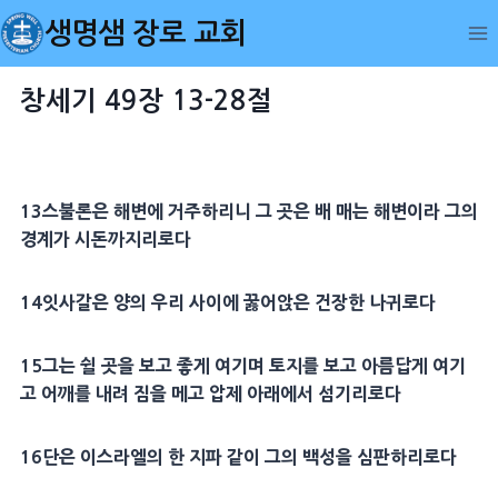
Skip
생명샘 장로 교회
to
content
창세기 49장 13-28절
13
스불론
은 해변에 거주하리니 그 곳은 배 매는 해변이라 그의
경계가
시돈
까지리로다
14
잇사갈
은 양의 우리 사이에 꿇어앉은
건장
한 나귀로다
15
그는 쉴 곳을 보고 좋게 여기며 토지를 보고 아름답게 여기
고 어깨를 내려 짐을 메고 압제 아래에서 섬기리로다
16
단은 이스라엘의 한
지파
같이 그의 백성을
심판
하리로다