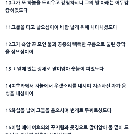
10
그가 또
하늘
을 드리우고
강림
하시니 그의 발 아래는 어두캄
캄하였도다
11
그룹을 타고 날으심이여
바람
날개 위에 나타나셨도다
12
그가 흑암 곧 모인 물과 공중의 빽빽한 구름으로 둘린
장막
을 삼으심이여
13
그 앞에 있는 광채로 말미암아
숯
불이 피었도다
14
여호와께서
하늘
에서 우렛소리를 내시며 지존하신 자가 음
성을 내심이여
15
화살
을 날려 그들을 흩으시며
번개
로 무찌르셨도다
16
이럴 때에 여호와의 꾸지람과 콧김으로 말미암아 물 밑이 드