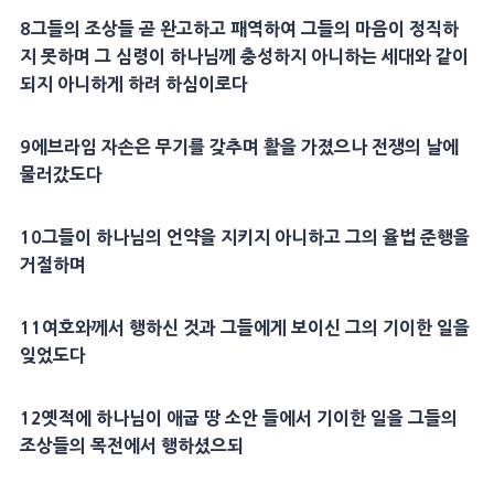
8
그들의 조상들 곧 완고하고
패역
하여 그들의
마음
이 정직하
지 못하며 그
심령
이 하나님께
충성
하지 아니하는
세대
와 같이
되지 아니하게 하려 하심이로다
9
에브라임 자손은
무기
를 갖추며 활을 가졌으나
전쟁
의 날에
물러갔도다
10
그들이 하나님의 언약을 지키지 아니하고 그의
율법
준행을
거절하며
11
여호와께서 행하신 것과 그들에게 보이신 그의 기이한 일을
잊었도다
12
옛적
에 하나님이
애굽
땅
소안
들에서 기이한 일을 그들의
조상들의
목전
에서 행하셨으되