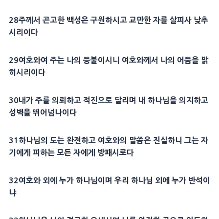
28
주께서
곤고
한 백성은
구원
하시고 교만한 자를 살피사 낮추
시리이다
29
여호와여 주는 나의
등불
이시니 여호와께서 나의 어둠을 밝
히시리이다
30
내가 주를 의뢰하고 적진으로 달리며 내 하나님을 의지하고
성벽을 뛰어넘나이다
31
하나님의 도는 완전하고 여호와의 말씀은 진실하니 그는 자
기에게 피하는 모든 자에게
방패
시로다
32
여호와 외에 누가 하나님이며 우리 하나님 외에 누가
반석
이
냐