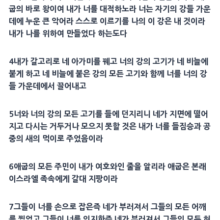
굽
의
바로
왕이여 내가 너를
대적
하노라 너는 자기의 강들 가운
데에 누운 큰
악어
라 스스로 이르기를 나의 이 강은 내 것이라
내가 나를 위하여 만들었다 하는도다
4
내가
갈고리
로 네 아가미를 꿰고 너의 강의
고기
가 네 비늘에
붙게 하고 네 비늘에 붙은 강의 모든
고기
와 함께 너를 너의 강
들 가운데에서 끌어내고
5
너와 너의 강의 모든
고기
를 들에 던지리니 네가 지면에 떨어
지고 다시는 거두거나 모으지 못할 것은 내가 너를 들짐승과 공
중의 새의 먹이로 주었음이라
6
애굽
의 모든 주민이 내가 여호와인 줄을 알리라
애굽
은 본래
이스라엘 족속에게
갈대
지팡이라
7
그들이 너를 손으로 잡은즉 네가 부러져서 그들의 모든 어깨
를 찢었고 그들이 너를 의지한즉 네가 부러져서 그들의 모든
허