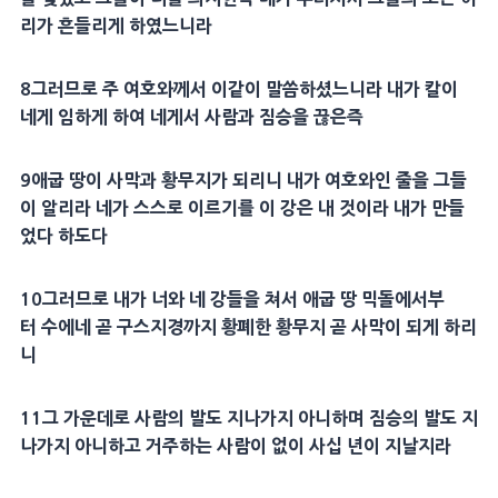
리
가 흔들리게 하였느니라
8
그러므로 주 여호와께서 이같이 말씀하셨느니라 내가 칼이
네게 임하게 하여 네게서 사람과
짐승
을 끊은즉
9
애굽
땅이
사막
과
황무지
가 되리니 내가 여호와인 줄을 그들
이 알리라 네가 스스로 이르기를 이 강은 내 것이라 내가 만들
었다 하도다
10
그러므로 내가 너와 네 강들을 쳐서
애굽
땅
믹돌
에서부
터
수에네
곧
구스
지경까지 황폐한
황무지
곧
사막
이 되게 하리
니
11
그 가운데로 사람의 발도 지나가지 아니하며
짐승
의 발도 지
나가지 아니하고 거주하는 사람이 없이 사십 년이 지날지라