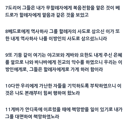
7
도리어 그들은 내가
무할례
자에게
복음
전함을 맡은 것이
베
드로
가
할례
자에게 맡음과 같은 것을 보았고
8
베드로
에게 역사하사 그를
할례
자의
사도
로 삼으신 이가 또
한 내게 역사하사 나를 이방인의
사도
로 삼으셨느니라
9
또
기둥
같이 여기는
야고보
와 게바와
요한
도 내게 주신
은혜
를 알므로 나와
바나바
에게 친교의 악수를 하였으니 우리는 이
방인에게로, 그들은
할례
자에게로 가게 하려 함이라
10
다만 우리에게
가난한 자
들을 기억하도록 부탁하였으니 이
것은 나도 본래부터 힘써 행하여 왔노라
11
게바가
안디옥
에 이르렀을 때에
책망
받을 일이 있기로 내가
그를 대면하여
책망
하였노라