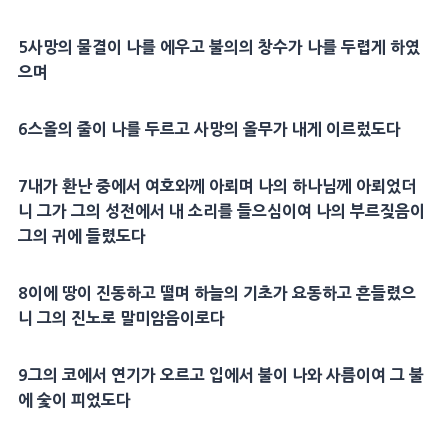
5
사망
의 물결이 나를 에우고 불의의
창수
가 나를 두렵게 하였
으며
6
스올
의 줄이 나를 두르고
사망
의 올무가 내게 이르렀도다
7
내가
환난
중에서 여호와께 아뢰며 나의 하나님께 아뢰었더
니 그가 그의
성전
에서 내 소리를 들으심이여 나의 부르짖음이
그의 귀에 들렸도다
8
이에 땅이 진동하고 떨며
하늘
의
기초
가 요동하고 흔들렸으
니 그의
진노
로 말미암음이로다
9
그의 코에서 연기가 오르고 입에서 불이 나와 사름이여 그 불
에
숯
이 피었도다