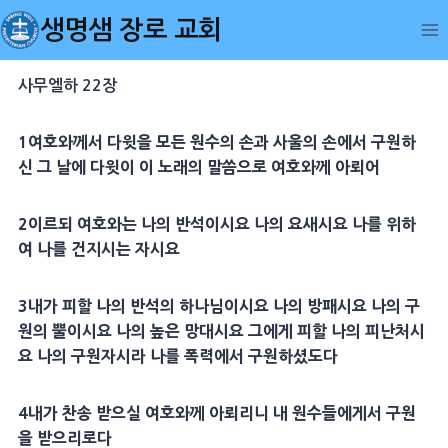
Skip
생명샘 장로 교회
to
content
사무엘하 22장
1
여호와께서
다윗
을 모든 원수의 손과 사울의 손에서
구원
하
신 그 날에
다윗
이 이 노래의 말씀으로 여호와께 아뢰어
2
이르되 여호와는 나의
반석
이시요 나의
요새
시요 나를 위하
여 나를 건지시는 자시요
3
내가 피할 나의
반석
의 하나님이시요 나의
방패
시요 나의
구
원
의 뿔이시요 나의 높은
망대
시요 그에게 피할 나의
피난처
시
요 나의
구원
자시라 나를 폭력에서
구원
하셨도다
4
내가 찬송 받으실 여호와께 아뢰리니 내 원수들에게서
구원
을 받으리로다