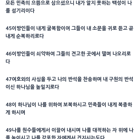
모든 민족의 으뜸으로 삼으셨으니 내가 알지 못하는 백성이 나
를 섬기리이다
45
이방인들이 내게 굴복함이여 그들이 내 소문을 귀로 듣고 곧
내게 순복하리로다
46
이방인들이 쇠약하여 그들의
견고
한 곳에서 떨며 나오리로
다
47
여호와의 사심을 두고 나의
반석
을 찬송하며 내
구원
의
반석
이신 하나님을 높일지로다
48
이 하나님이 나를 위하여 보복하시고
민족들
이 내게
복종
하
게 하시며
49
나를 원수들에게서 이끌어 내시며 나를
대적
하는 자 위에 나
를 높이시고 나를
강포
한 자에게서 건지시는도다