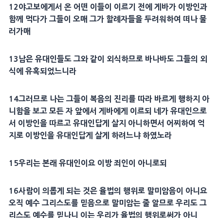
12
야고보
에게서 온 어떤 이들이 이르기 전에 게바가 이방인과
함께 먹다가 그들이 오매 그가
할례
자들을 두려워하여 떠나 물
러가매
13
남은
유대인
들도 그와 같이 외식하므로
바나바
도 그들의 외
식에 유혹되었느니라
14
그러므로 나는 그들이
복음
의
진리
를 따라 바르게 행하지 아
니함을 보고 모든 자 앞에서 게바에게 이르되 네가
유대인
으로
서 이방인을 따르고
유대인
답게 살지 아니하면서 어찌하여
억
지
로 이방인을
유대인
답게 살게 하려느냐 하였노라
15
우리는 본래
유대인
이요 이방 죄인이 아니로되
16
사람이 의롭게 되는 것은
율법
의
행위
로 말미암음이 아니요
오직 예수
그리스도
를
믿음
으로 말미암는 줄 알므로 우리도
그
리스도
예수를 믿나니 이는 우리가
율법
의
행위
로써가 아니