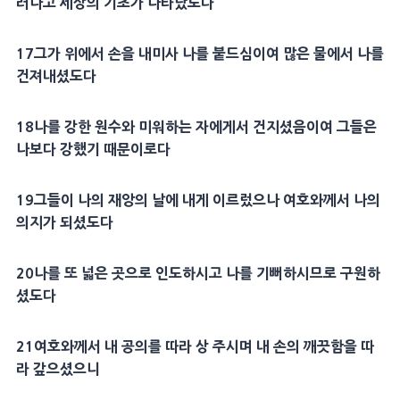
러나고
세상
의
기초
가 나타났도다
17
그가 위에서 손을 내미사 나를 붙드심이여
많은 물
에서 나를
건져내셨도다
18
나를 강한 원수와 미워하는 자에게서 건지셨음이여 그들은
나보다 강했기 때문이로다
19
그들이 나의
재앙
의 날에 내게 이르렀으나 여호와께서 나의
의지가 되셨도다
20
나를 또 넓은 곳으로 인도하시고 나를 기뻐하시므로
구원
하
셨도다
21
여호와께서 내
공의
를 따라 상 주시며 내 손의 깨끗함을 따
라 갚으셨으니