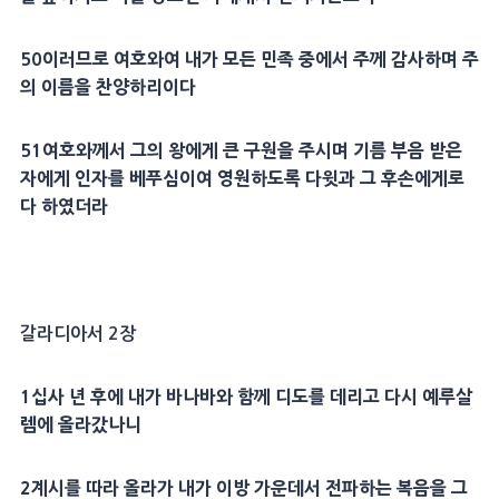
50
이러므로 여호와여 내가 모든 민족 중에서 주께
감사
하며 주
의
이름
을
찬양
하리이다
51
여호와께서 그의 왕에게 큰
구원
을 주시며 기름 부음 받은
자에게
인자
를 베푸심이여 영원하도록
다윗
과 그 후손에게로
다 하였더라
갈라디아서 2장
1
십사 년 후에 내가
바나바
와 함께
디도
를 데리고 다시
예루살
렘
에 올라갔나니
2
계시
를 따라 올라가 내가 이방 가운데서 전파하는
복음
을 그