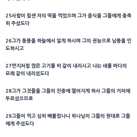
25
사람이 힘센 자의 떡을 먹었으며 그가
음식
을 그들에게 충족
히 주셨도다
26
그가
동풍
을
하늘
에서 일게 하시며 그의
권능
으로 남풍을 인
도하시고
27
먼지처럼 많은
고기
를 비 같이 내리시고 나는 새를
바다
의
모래 같이 내리셨도다
28
그가 그것들을 그들의 진중에 떨어지게 하사 그들의 거처에
두르셨으므로
29
그들이 먹고 심히 배불렀나니 하나님이 그들의 원대로 그들
에게 주셨도다