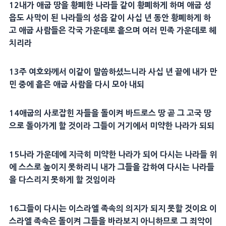
12
내가
애굽
땅을 황폐한 나라들 같이 황폐하게 하며
애굽
성
읍
도
사막
이 된 나라들의
성읍
같이 사십 년 동안 황폐하게 하
고
애굽
사람들은 각국 가운데로 흩으며 여러 민족 가운데로 헤
치리라
13
주 여호와께서 이같이 말씀하셨느니라 사십 년 끝에 내가
만
민
중에 흩은
애굽
사람을 다시 모아 내되
14
애굽
의 사로잡힌 자들을 돌이켜
바드로스
땅 곧 그 고국 땅
으로 돌아가게 할 것이라 그들이 거기에서 미약한 나라가 되되
15
나라 가운데에 지극히 미약한 나라가 되어 다시는 나라들 위
에 스스로 높이지 못하리니 내가 그들을 감하여 다시는 나라들
을 다스리지 못하게 할 것임이라
16
그들이 다시는 이스라엘 족속의 의지가 되지 못할 것이요 이
스라엘 족속은 돌이켜 그들을 바라보지 아니하므로 그 죄악이