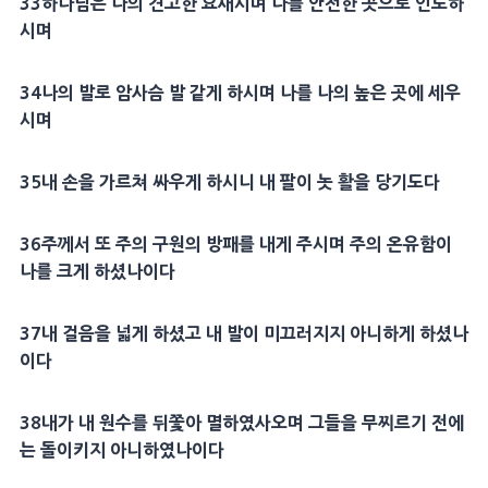
33
하나님은 나의
견고
한
요새
시며 나를 안전한 곳으로 인도하
시며
34
나의 발로
암사슴
발 같게 하시며 나를 나의 높은 곳에 세우
시며
35
내 손을 가르쳐 싸우게 하시니 내 팔이 놋 활을 당기도다
36
주께서 또 주의
구원
의
방패
를 내게 주시며 주의 온유함이
나를 크게 하셨나이다
37
내 걸음을 넓게 하셨고 내 발이 미끄러지지 아니하게 하셨나
이다
38
내가 내 원수를 뒤쫓아 멸하였사오며 그들을 무찌르기 전에
는 돌이키지 아니하였나이다