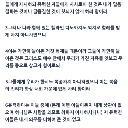
들에게 제시하되 유력한 자들에게
사사
로이 한 것은 내가
달음
질
하는 것이나
달음질
한 것이 헛되지 않게 하려 함이라
3
그러나 나와 함께 있는 헬라인
디도
까지도
억지
로
할례
를 받
게 하지 아니하였으니
4
이는 가만히 들어온 거짓
형제
들 때문이라 그들이 가만히 들
어온 것은
그리스도
예수 안에서 우리가 가진 자유를 엿보고 우
리를 종으로 삼고자 함이로되
5
그들에게 우리가 한시도
복종
하지 아니하였으니 이는
복음
의
진리
가 항상 너희 가운데 있게 하려 함이라
6
유력하다
는 이들 중에 (본래 어떤 이들이든지 내게
상관
이 없
으며 하나님은 사람을 외모로 취하지 아니하시나니) 저 유력한
이들은 내게 의무를 더하여 준 것이 없고