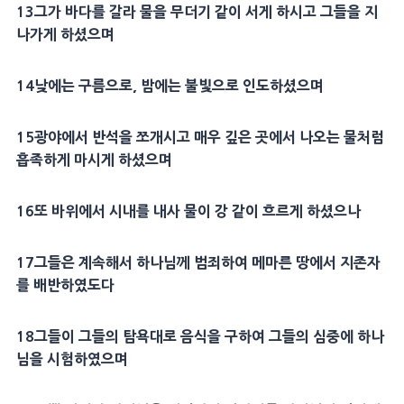
13
그가
바다
를 갈라 물을 무더기 같이 서게 하시고 그들을 지
나가게 하셨으며
14
낮
에는 구름으로,
밤
에는 불빛으로 인도하셨으며
15
광야
에서
반석
을 쪼개시고 매우 깊은 곳에서 나오는 물처럼
흡족하게 마시게 하셨으며
16
또 바위에서
시내
를 내사 물이 강 같이 흐르게 하셨으나
17
그들은 계속해서 하나님께
범죄
하여 메마른 땅에서
지존자
를 배반하였도다
18
그들이 그들의
탐욕
대로
음식
을 구하여 그들의
심중
에 하나
님을
시험
하였으며