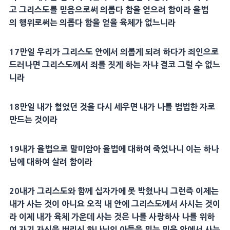
고
그리스도
를
믿음
으로써 의롭다 함을 얻으려 함이라
율법
의
행위
로써는 의롭다 함을 얻을 육체가 없느니라
17
만일 우리가
그리스도
안에서 의롭게 되려 하다가 죄인으로
드러나면
그리스도
께서 죄를 짓게 하는 자냐 결코 그럴 수 없느
니라
18
만일 내가 헐었던 것을 다시 세우면 내가 나를 범법한 자로
만드는 것이라
19
내가
율법
으로 말미암아
율법
에 대하여 죽었나니 이는 하나
님에 대하여 살려 함이라
20
내가
그리스도
와 함께
십자가
에 못 박혔나니 그런즉 이제는
내가 사는 것이 아니요 오직 내 안에
그리스도
께서 사시는 것이
라 이제 내가 육체 가운데 사는 것은 나를
사랑
하사 나를 위하
여 자기 자신을 버리신
하나님의 아들
을 믿는
믿음
안에서 사는