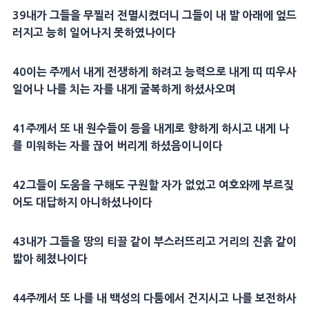
39
내가 그들을 무찔러 전멸시켰더니 그들이 내 발 아래에 엎드
러지고 능히 일어나지 못하였나이다
40
이는 주께서 내게
전쟁
하게 하려고
능력
으로 내게 띠 띠우사
일어나 나를 치는 자를 내게 굴복하게 하셨사오며
41
주께서 또 내 원수들이 등을 내게로 향하게 하시고 내게 나
를 미워하는 자를 끊어 버리게 하셨음이니이다
42
그들이
도움
을 구해도
구원
할 자가 없었고 여호와께 부르짖
어도
대답
하지 아니하셨나이다
43
내가 그들을 땅의 티끌 같이 부스러뜨리고 거리의 진흙 같이
밟아 헤쳤나이다
44
주께서 또 나를 내 백성의 다툼에서 건지시고 나를 보전하사