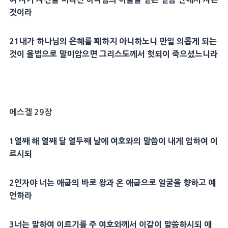
것이라
21
내가 하나님의
은혜
를 폐하지 아니하노니 만일 의롭게 되는
것이
율법
으로 말미암으면
그리스도
께서 헛되이 죽으셨느니라
에스겔 29장
1
열째 해 열째 달 열두째 날에 여호와의 말씀이 내게 임하여 이
르시되
2
인자
야 너는
애굽
의
바로
왕과 온
애굽
으로
얼굴
을 향하고
예
언
하라
3
너는 말하여 이르기를 주 여호와께서 이같이 말씀하시되
애