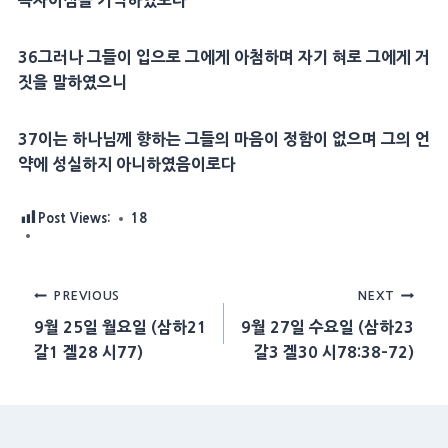
속자
이심을 기억하였도다
36
그러나 그들이 입으로 그에게 아첨하며 자기 혀로 그에게 거
짓을 말하였으니
37
이는 하나님께 향하는 그들의
마음
이 정함이 없으며 그의 언
약에 성실하지 아니하였음이로다
Post Views:
18
Post
PREVIOUS
NEXT
9월 25일 월요일 (삼하21
9월 27일 수요일 (삼하23
navigation
갈1 겔28 시77)
갈3 겔30 시78:38-72)