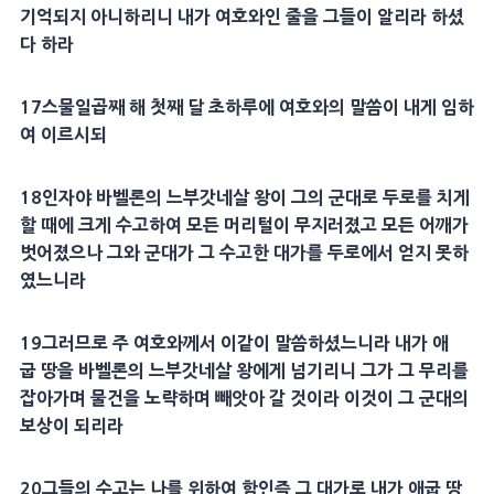
기억되지 아니하리니 내가 여호와인 줄을 그들이 알리라 하셨
다 하라
17
스물일곱째 해 첫째 달 초하루에 여호와의 말씀이 내게 임하
여 이르시되
18
인자
야
바벨
론의
느부갓네살
왕이 그의 군대로
두로
를 치게
할 때에 크게
수고
하여 모든
머리
털이 무지러졌고 모든 어깨가
벗어졌으나 그와 군대가 그
수고
한 대가를
두로
에서 얻지 못하
였느니라
19
그러므로 주 여호와께서 이같이 말씀하셨느니라 내가
애
굽
땅을
바벨
론의
느부갓네살
왕에게 넘기리니 그가 그 무리를
잡아가며 물건을 노략하며 빼앗아 갈 것이라 이것이 그 군대의
보상이 되리라
20
그들의
수고
는 나를 위하여 함인즉 그 대가로 내가
애굽
땅