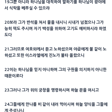
19
그뿐 아니라 하나님을
대적
하여 말하기를 하나님이
광야
에
서 식탁을 베푸실 수 있으랴
20
보라 그가
반석
을 쳐서 물을 내시니
시내
가 넘쳤으나 그가
능히 떡도 주시며 자기 백성을 위하여
고기
도
예비
하시랴 하였
도다
21
그러므로 여호와께서 듣고 노하셨으며
야곱
에게 불 같이 노
하셨고 또한 이스라엘에게
진노
가 불타 올랐으니
22
이는 하나님을 믿지 아니하며 그의
구원
을 의지하지 아니한
때문이로다
23
그러나 그가 위의
궁창
을 명령하시며
하늘
문을 여시고
24
그들에게
만나
를 비 같이 내려 먹이시며
하늘
양식
을 그들에
게 주셨나니