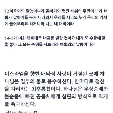
13
여호와의 말씀이니라
골짜기
와
평원
바위의 주민아 보라 너
희가 말하기를 누가 내려와서 우리를 치리요 누가 우리의 거처
에 들어오리요 하거니와 나는 네
대적
이라
14
내가 너희
행위
대로 너희를 벌할 것이요 내가 또
수풀
에 불
을 놓아 그 모든 주위를 사르리라 여호와의 말씀이니라
이스라엘을 향한 배타적 사랑이 거절된 곳에 하
나님은 질투의 불로 응수하신다. 한마디로 정신
을 차리라는 최후통첩이다. 하나님은 우상숭배와
불순종에 빠진 공동체에게 심판의 방식으로 회개
를 촉구하신다.
Post Views:
47