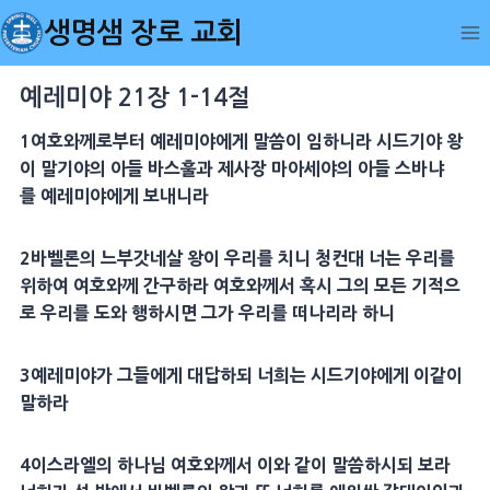
Skip
생명샘 장로 교회
to
content
예레미야 21장 1-14절
1
여호와께로부터
예레미야
에게 말씀이 임하니라
시드기야
왕
이
말기야
의 아들
바스훌
과
제사장
마아세야
의 아들
스바냐
를
예레미야
에게 보내니라
2
바벨
론의
느부갓네살
왕이 우리를 치니 청컨대 너는 우리를
위하여 여호와께 간구하라 여호와께서 혹시 그의 모든
기적
으
로 우리를 도와 행하시면 그가 우리를 떠나리라 하니
3
예레미야
가 그들에게
대답
하되 너희는
시드기야
에게 이같이
말하라
4
이스라엘의 하나님 여호와께서 이와 같이 말씀하시되 보라