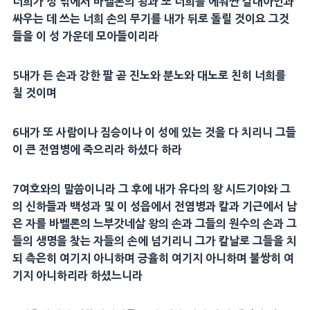
너희가 성 밖에서
바벨
론의 왕과 또 너희를 에워싼
갈대아
인과
싸우는 데 쓰는 너희 손의
무기
를 내가 뒤로 돌릴 것이요 그것
들을 이 성 가운데 모아들이리라
5
내가 든 손과 강한 팔 곧
진노
와
분노
와
대노
로 친히 너희를
칠 것이며
6
내가 또 사람이나
짐승
이나 이 성에 있는 것을 다 치리니 그들
이 큰 전염병에 죽으리라 하셨다 하라
7
여호와의 말씀이니라 그 후에 내가 유다의 왕
시드기야
와 그
의 신하들과 백성과 및 이
성읍
에서 전염병과 칼과
기근
에서
남
은 자
를
바벨
론의
느부갓네살
왕의 손과 그들의 원수의 손과 그
들의
생명
을 찾는 자들의 손에 넘기리니 그가 칼날로 그들을 치
되 측은히 여기지 아니하며
긍휼
히 여기지 아니하며 불쌍히 여
기지 아니하리라 하셨느니라