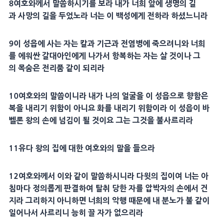
8
여호와께서 말씀하시기를 보라 내가 너희 앞에
생명
의 길
과
사망
의 길을 두었노라 너는 이 백성에게 전하라 하셨느니라
9
이
성읍
에 사는 자는 칼과
기근
과 전염병에 죽으려니와 너희
를 에워싼
갈대아
인에게 나가서 항복하는 자는 살 것이나 그
의
목숨
은 전리품 같이 되리라
10
여호와의 말씀이니라 내가 나의
얼굴
을 이
성읍
으로 향함은
복을 내리기 위함이 아니요 화를 내리기 위함이라 이
성읍
이
바
벨
론 왕의 손에 넘김이 될 것이요 그는 그것을 불사르리라
11
유다 왕의 집에 대한 여호와의 말을 들으라
12
여호와께서 이와 같이 말씀하시니라
다윗
의 집이여 너는 아
침마다 정의롭게 판결하여
탈취
당한 자를
압박
자의 손에서 건
지라 그리하지 아니하면 너희의 악행 때문에 내
분노
가 불 같이
일어나서 사르리니 능히 끌 자가 없으리라