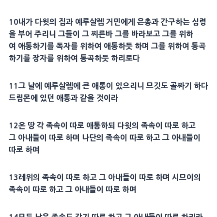
10
내가
다윗
의 집과
예루살렘
거민에게 은총과 간구하는
심령
을 부어 주리니 그들이 그 찌른바 그를 바라보고 그를 위하
여
애통
하기를 독자를 위하여
애통
하듯 하며 그를 위하여 통곡
하기를 장자를 위하여 통곡하듯 하리로다
11
그 날에
예루살렘
에 큰
애통
이 있으리니
므깃도
골짜기
하다
드림몬
에 있던
애통
과 같을 것이라
12
온 땅 각 족속이 따로
애통
하되
다윗
의 족속이 따로 하고
그
아내
들이 따로 하며
나단
의 족속이 따로 하고 그
아내
들이
따로 하며
13
레위
의 족속이 따로 하고 그
아내
들이 따로 하며
시므이
의
족속이 따로 하고 그
아내
들이 따로 하며