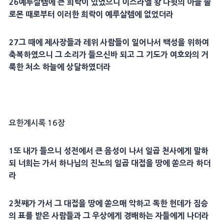
26
예루살렘
에 큰 희락이 있었으니 이스라엘 왕
다윗
의 아들
솔
로몬
때로부터 이러한 희락이
예루살렘
에 없었더라
27
그 때에
제사장
들과
레위
사람들이 일어나서 백성을 위하여
축복하였으니 그 소리가 들으신바 되고 그
기도
가 여호와의
거
룩
한
처소
하늘
에 상달하였더라
요한계시록 16장
1
또 내가 들으니
성전
에서 큰 음성이 나서 일곱
천사
에게 말하
되 너희는 가서 하나님의
진노
의 일곱
대접
을 땅에 쏟으라 하더
라
2
첫째가 가서 그
대접
을 땅에 쏟으매 악하고 독한 헌데가
짐승
의 표를 받은 사람들과 그 우상에게
경배
하는 자들에게 나더라