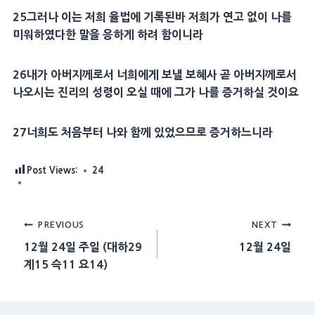
25
그러나 이는 저희
율법
에 기록된바 저희가 연고 없이 나를
미워하였다한 말을 응하게 하려 함이니라
26
내가
아버지
께로서 너희에게 보낼
보혜사
곧
아버지
께로서
나오시는
진리
의
성령
이 오실 때에 그가 나를 증거하실 것이요
27
너희도 처음부터 나와 함께 있었으므로 증거하느니라
Post Views:
24
Post
PREVIOUS
NEXT
12월 24일 주일 (대하29
12월 24일
navigation
계15 슥11 요14)