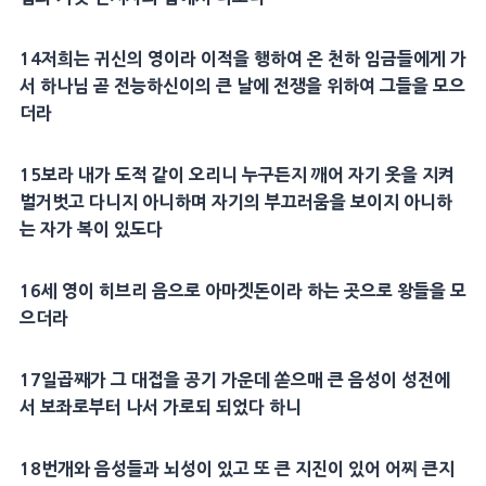
14
저희는
귀신
의 영이라
이적
을 행하여 온 천하 임금들에게 가
서 하나님 곧
전능
하신이의 큰 날에
전쟁
을 위하여 그들을 모으
더라
15
보라 내가 도적 같이 오리니 누구든지 깨어 자기 옷을 지켜
벌거벗고 다니지 아니하며 자기의 부끄러움을 보이지 아니하
는 자가 복이 있도다
16
세 영이 히브리 음으로
아마겟돈
이라 하는 곳으로 왕들을 모
으더라
17
일곱째가 그
대접
을 공기 가운데 쏟으매 큰 음성이
성전
에
서
보좌
로부터 나서 가로되 되었다 하니
18
번개
와 음성들과 뇌성이 있고 또 큰
지진
이 있어 어찌 큰지