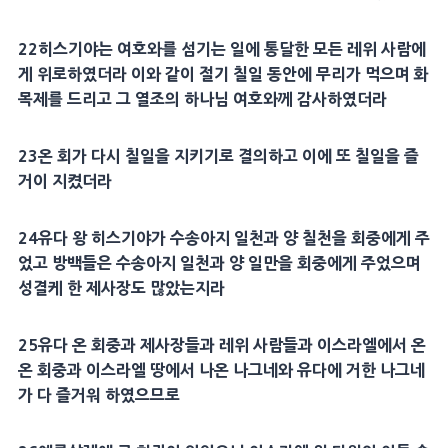
22
히스기야
는 여호와를 섬기는 일에 통달한 모든
레위
사람에
게
위로
하였더라 이와 같이
절기
칠일 동안에 무리가 먹으며
화
목제
를 드리고 그 열조의 하나님 여호와께
감사
하였더라
23
온 회가 다시 칠일을 지키기로 결의하고 이에 또 칠일을 즐
거이 지켰더라
24
유다 왕
히스기야
가 수송아지 일천과 양 칠천을
회중
에게 주
었고
방백
들은 수송아지 일천과 양 일만을
회중
에게 주었으며
성결케 한
제사장
도 많았는지라
25
유다 온
회중
과
제사장
들과
레위
사람들과 이스라엘에서 온
온
회중
과 이스라엘 땅에서 나온
나그네
와 유다에 거한
나그네
가 다 즐거워 하였으므로