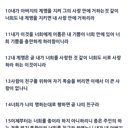
10
내가
아버지
의
계명
을 지켜 그의
사랑
안에 거하는것 같이
너희도 내
계명
을 지키면 내
사랑
안에 거하리라
11
내가 이것을 너희에게
이름
은 내 기쁨이 너희 안에 있어 너
희 기쁨을 충만하게 하려함이니라
12
내
계명
은 곧 내가 너희를
사랑
한 것 같이 너희도 서로
사랑
하라 하는 이것이니라
13
사람이 친구를 위하여 자기
목숨
을 버리면 이에서 더 큰
사
랑
이 없나니
14
너희가 나의 명하는대로 행하면 곧 나의 친구라
15
이제부터는 너희를 종이라 하지 아니하리니 종은
주인
의 하