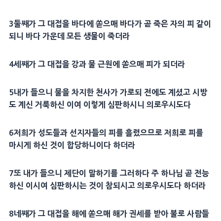
3
둘째가 그
대접
을
바다
에 쏟으매
바다
가 곧 죽은 자의 피 같이
되니
바다
가운데 모든 생물이 죽더라
4
세째가 그
대접
을 강과 물
근원
에 쏟으매 피가 되더라
5
내가 들으니 물을 차지한
천사
가 가로되 전에도 계셨고 시방
도 계신
거룩
하신 이여 이렇게
심판
하시니 의로우시도다
6
저희가 성도들과
선지자
들의 피를 흘렸으므로 저희로 피를
마시게 하신 것이 합당하니이다 하더라
7
또 내가 들으니
제단
이 말하기를 그러하다 주 하나님 곧
전능
하신 이시여
심판
하시는 것이 참되시고 의로우시도다 하더라
8
네째가 그
대접
을 해에 쏟으매 해가
권세
를 받아 불로 사람들