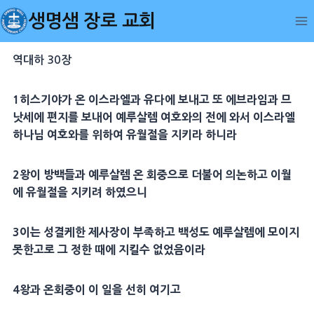
Skip
생명샘 장로 교회
to
content
역대하 30장
1
히스기야
가 온 이스라엘과 유다에 보내고 또 에브라임과
므
낫세
에
편지
를 보내어
예루살렘
여호와의 전에 와서 이스라엘
하나님 여호와를 위하여 유월절을 지키라 하니라
2
왕이
방백
들과
예루살렘
온
회중
으로 더불어 의논하고 이월
에 유월절을 지키려 하였으니
3
이는 성결케한
제사장
이 부족하고 백성도
예루살렘
에 모이지
못한고로 그 정한 때에 지킬수 없었음이라
4
왕과 온회중이 이 일을 선히 여기고