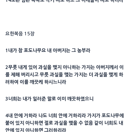
14
모든 남은 족속도 각기 따로 하고 그
아내
들이 따로 하리라
요한복음 15장
1
내가 참
포도나무
요 내
아버지
는 그 농부라
2
무릇
내게 있어 과실을 맺지 아니하는
가지
는
아버지
께서 이
를 제해 버리시고
무릇
과실을 맺는
가지
는 더 과실을 맺게 하
려하여 이를 깨끗케 하시느니라
3
너희는 내가 일러준 말로 이미 깨끗하였으니
4
내 안에 거하라 나도 너희 안에 거하리라
가지
가
포도나무
에
붙어 있지 아니하면 절로 과실을 맺을 수 없음 같이 너희도 내
안에 있지 아니하면 그러하리라