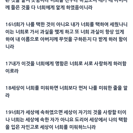
는 것을 알지 못함이라 너희를 친구라 하였노니 내가 내
아버지
께 들은 것을 다 너희에게 알게 하였음이니라
16
너희가 나를 택한 것이 아니요 내가 너희를 택하여 세웠나니
이는 너희로 가서 과실을 맺게 하고 또 너희 과실이 항상 있게
하여 내
이름
으로
아버지
께 무엇을 구하든지 다 받게 하려 함이
니라
17
내가 이것을 너희에게 명함은 너희로 서로
사랑
하게 하려함
이로라
18
세상
이 너희를 미워하면 너희보다 먼저 나를 미워한 줄을 알
라
19
너희가
세상
에 속하였으면
세상
이 자기의 것을
사랑
할 터이
나 너희는
세상
에 속한 자가 아니요 도리어
세상
에서 나의 택함
을 입은 자인고로
세상
이 너희를 미워하느니라