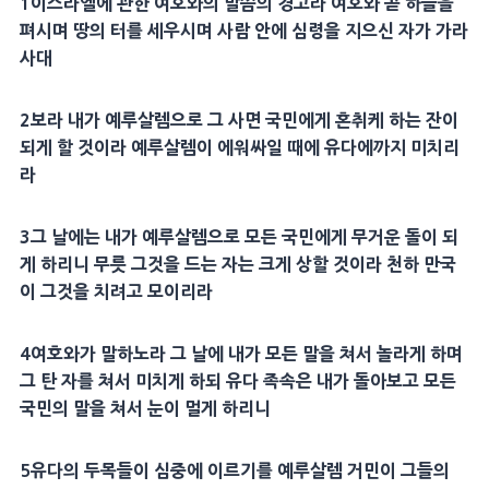
1
이스라엘에 관한 여호와의 말씀의 경고라 여호와 곧
하늘
을
펴시며 땅의 터를 세우시며 사람 안에
심령
을 지으신 자가 가라
사대
2
보라 내가
예루살렘
으로 그 사면 국민에게 혼취케 하는 잔이
되게 할 것이라
예루살렘
이 에워싸일 때에 유다에까지 미치리
라
3
그 날에는 내가
예루살렘
으로 모든 국민에게 무거운 돌이 되
게 하리니 무릇 그것을 드는 자는 크게 상할 것이라 천하
만국
이 그것을 치려고 모이리라
4
여호와가 말하노라 그 날에 내가 모든 말을 쳐서 놀라게 하며
그 탄 자를 쳐서 미치게 하되 유다 족속은 내가 돌아보고 모든
국민의 말을 쳐서 눈이 멀게 하리니
5
유다의 두목들이 심중에 이르기를
예루살렘
거민이 그들의