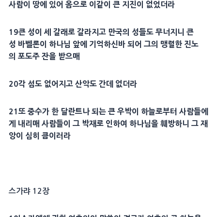
사람이 땅에 있어 옴으로 이같이 큰
지진
이 없었더라
19
큰 성이 세
갈래
로 갈라지고
만국
의 성들도 무너지니 큰
성
바벨
론이 하나님 앞에 기억하신바 되어 그의 맹렬한
진노
의
포도주
잔
을 받으매
20
각 섬도 없어지고 산악도 간데 없더라
21
또 중수가 한
달란트
나 되는 큰
우박
이
하늘
로부터 사람들에
게 내리매 사람들이 그 박재로 인하여 하나님을 훼방하니 그
재
앙
이 심히 큼이러라
스가랴 12장