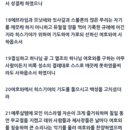
서 성결케 하였으나
18
에브라임과
므낫세
와
잇사갈
과
스불론
의 많은 무리는 자기
를 깨끗케 하지 아니하고
유월절 양
을 먹어 기록한
규례
에 어긴
지라
히스기야
가 위하여
기도
하여 가로되 선하신 여호와여 사
하옵소서
19
결심하고 하나님 곧 그 열조의 하나님 여호와를 구하는 아무
사람이든지 비록
성소
의
결례
대로 스스로 깨끗케 못하였을찌
라도 사하옵소서 하였더니
20
여호와께서
히스기야
의
기도
를 들으시고 백성을 고치셨더
라
21
예루살렘
에 모인 이스라엘 자손이 크게 즐거워하며 칠일 동
안
무교절
을 지켰고
레위
사람들과
제사장
들은 날마다 여호와
를
칭송
하며 큰 소리나는 악기를 울려 여호와를
찬양
하였으며