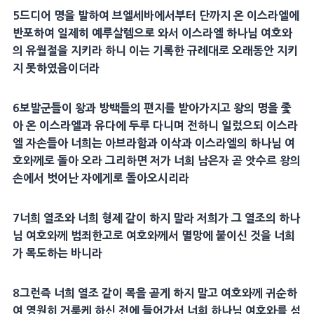
5
드디어 명을 발하여
브엘세바
에서부터 단까지 온 이스라엘에
반포하여 일제히
예루살렘
으로 와서 이스라엘 하나님 여호와
의 유월절을 지키라 하니 이는 기록한
규례
대로 오래동안 지키
지 못하였음이더라
6
보발군들이 왕과
방백
들의
편지
를 받아가지고 왕의 명을 좇
아 온 이스라엘과 유다에 두루 다니며 전하니 일렀으되 이스라
엘 자손들아 너희는
아브라함
과
이삭
과 이스라엘의 하나님 여
호와께로 돌아 오라 그리하면 저가 너희 남은자 곧
앗수르
왕의
손에서 벗어난 자에게로 돌아오시리라
7
너희 열조와 너희
형제
같이 하지 말라 저희가 그 열조의 하나
님 여호와께
범죄
한고로 여호와께서 멸망에 붙이신 것을 너희
가 목도하는 바니라
8
그런즉 너희 열조 같이 목을 곧게 하지 말고 여호와께 귀순하
여 영원히
거룩
케 하신 전에 들어가서 너희 하나님 여호와를 섬