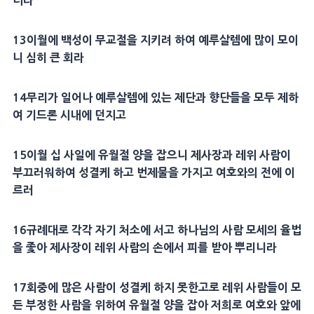
더라
13
이월에 백성이
무교절
을 지키려 하여
예루살렘
에 많이 모이
니 심히 큰 회라
14
무리가 일어나
예루살렘
에 있는
제단
과 향단들을 모두 제하
여 기드론 시내에 던지고
15
이월 십 사일에
유월절 양
을 잡으니
제사장
과
레위
사람이
부끄러워하여 성결케 하고
번제
물을 가지고 여호와의 전에 이
르러
16
규례
대로 각각 자기
처소
에 서고
하나님의 사람
모세
의
율법
을 좇아
제사장
이
레위
사람의 손에서 피를 받아 뿌리니라
17
회중
에 많은 사람이 성결케 하지 못한고로
레위
사람들이 모
든 부정한 사람을 위하여
유월절 양
을 잡아 저희로 여호와 앞에