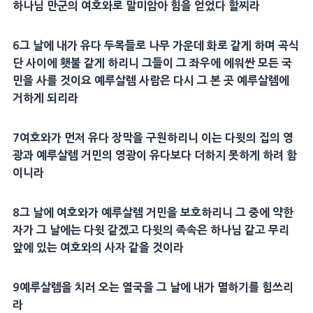
하나님
만군
의 여호와로 말미암아 힘을 얻었다 할찌라
6
그 날에 내가 유다 두목들로
나무
가운데 화로 같게 하며
곡식
단 사이에
횃불
같게 하리니 그들이 그 좌우에 에워싼 모든 국
민을 사를 것이요
예루살렘
사람은 다시 그 본 곳
예루살렘
에
거하게 되리라
7
여호와가 먼저 유다
장막
을
구원
하리니 이는
다윗
의 집의
영
광
과
예루살렘
거민의
영광
이 유다보다 더하지 못하게 하려 함
이니라
8
그 날에 여호와가
예루살렘
거민을 보호하리니 그 중에 약한
자가 그 날에는
다윗
같겠고
다윗
의 족속은 하나님 같고 무리
앞에 있는 여호와의
사자
같을 것이라
9
예루살렘
을 치러 오는 열국을 그 날에 내가 멸하기를 힘쓰리
라