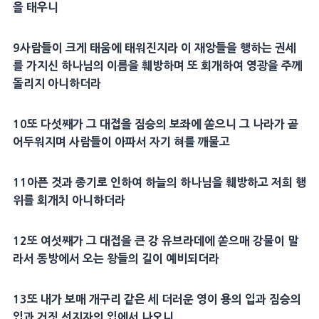
을 태우니
9
사람들이 크게 태움에 태워진지라 이
재앙
들을 행하는
권세
를 가지신 하나님의
이름
을 훼방하며 또
회개
하여
영광
을 주께
돌리지 아니하더라
10
또 다섯째가 그
대접
을
짐승
의
보좌
에 쏟으니 그 나라가 곧
어두워지며 사람들이 아파서 자기 혀를 깨물고
11
아픈 것과
종기
로 인하여
하늘
의 하나님을 훼방하고 저희
행
위
를
회개
치 아니하더라
12
또 여섯째가 그
대접
을 큰 강
유브라데
에 쏟으매 강물이 말
라서
동방
에서 오는 왕들의 길이
예비
되더라
13
또 내가 보매
개구리
같은 세
더러운 영
이 용의 입과
짐승
의
입과
거짓 선지자
의 입에서 나오니