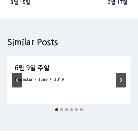
3월 15일
3월 17일
navigation
Similar Posts
6월 9일 주일
By
pastor
June 7, 2019