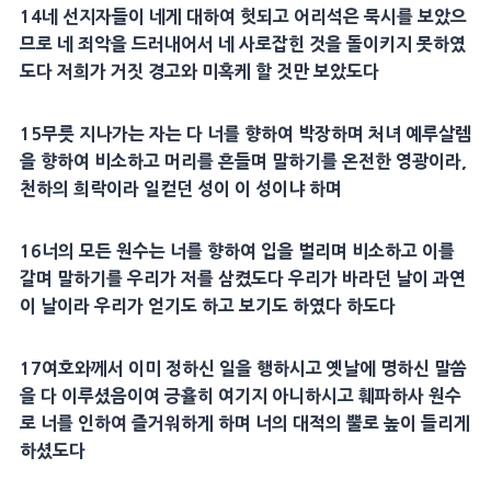
14
네
선지자
들이 네게 대하여 헛되고 어리석은
묵시
를 보았으
므로 네 죄악을 드러내어서 네 사로잡힌 것을 돌이키지 못하였
도다 저희가 거짓 경고와 미혹케 할 것만 보았도다
15
무릇 지나가는 자는 다 너를 향하여 박장하며
처녀
예루살렘
을 향하여 비소하고
머리
를 흔들며 말하기를 온전한
영광
이라,
천하의 희락이라 일컫던 성이 이 성이냐 하며
16
너의 모든 원수는 너를 향하여 입을 벌리며 비소하고 이를
갈며 말하기를 우리가 저를 삼켰도다 우리가 바라던 날이 과연
이 날이라 우리가 얻기도 하고 보기도 하였다 하도다
17
여호와께서 이미 정하신 일을 행하시고 옛날에 명하신 말씀
을 다 이루셨음이여
긍휼
히 여기지 아니하시고 훼파하사 원수
로 너를 인하여 즐거워하게 하며 너의
대적
의 뿔로 높이 들리게
하셨도다