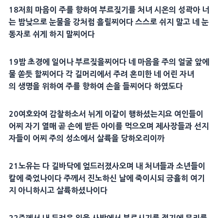
18
저희
마음
이 주를 향하여 부르짖기를
처녀
시온
의 성곽아 너
는
밤
낮으로 눈물을 강처럼 흘릴찌어다 스스로 쉬지 말고 네 눈
동자로 쉬게 하지 말찌어다
19
밤
초경에 일어나 부르짖을찌어다 네
마음
을 주의
얼굴
앞에
물 쏟듯 할찌어다 각 길머리에서 주려 혼미한 네 어린
자녀
의
생명
을 위하여 주를 향하여 손을 들찌어다 하였도다
20
여호와여 감찰하소서 뉘게 이같이 행하셨는지요 여인들이
어찌 자기
열매
곧 손에 받든 아이를 먹으오며
제사장
들과
선지
자
들이 어찌 주의
성소
에서 살륙을 당하오리이까
21
노유는 다 길바닥에 엎드러졌사오며 내
처녀
들과 소년들이
칼에 죽었나이다 주께서
진노
하신 날에 죽이시되
긍휼
히 여기
지 아니하시고 살륙하셨나이다