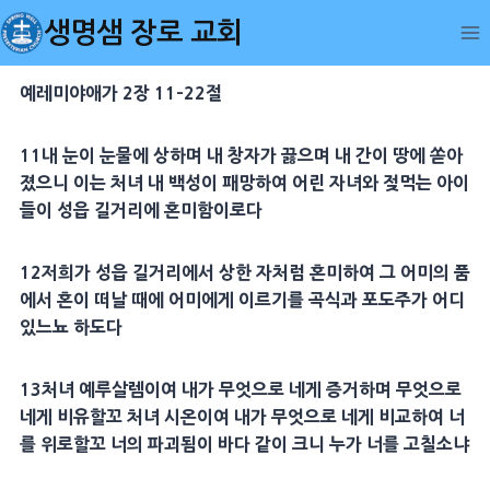
Skip
생명샘 장로 교회
to
content
예레미야애가 2장 11-22절
11
내 눈이 눈물에 상하며 내 창자가 끓으며 내 간이 땅에 쏟아
졌으니 이는
처녀
내 백성이 패망하여 어린
자녀
와
젖
먹는 아이
들이
성읍
길거리에 혼미함이로다
12
저희가
성읍
길거리에서 상한 자처럼 혼미하여 그 어미의 품
에서 혼이 떠날 때에 어미에게 이르기를
곡식
과
포도주
가 어디
있느뇨 하도다
13
처녀
예루살렘
이여 내가 무엇으로 네게
증거
하며 무엇으로
네게
비유
할꼬
처녀
시온
이여 내가 무엇으로 네게 비교하여 너
를
위로
할꼬 너의 파괴됨이
바다
같이 크니 누가 너를 고칠소냐