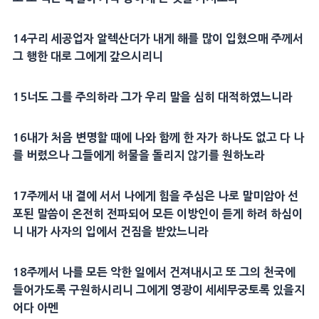
14
구리
세공업자
알렉산더
가 내게 해를 많이 입혔으매 주께서
그 행한 대로 그에게 갚으시리니
15
너도 그를 주의하라 그가 우리 말을 심히
대적
하였느니라
16
내가 처음 변명할 때에 나와 함께 한 자가 하나도 없고 다 나
를 버렸으나 그들에게
허물
을 돌리지 않기를 원하노라
17
주께서 내 곁에 서서 나에게 힘을 주심은 나로 말미암아 선
포된 말씀이 온전히 전파되어 모든 이방인이 듣게 하려 하심이
니 내가
사자
의 입에서 건짐을 받았느니라
18
주께서 나를 모든 악한 일에서 건져내시고 또 그의
천국
에
들어가도록
구원
하시리니 그에게
영광
이 세세무궁토록 있을지
어다
아멘