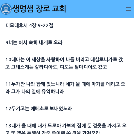
Skip
생명샘 장로 교회
to
content
디모데후서 4장 9-22절
9
너는 어서 속히 내게로 오라
10
데마는 이
세상
을
사랑
하여 나를 버리고
데살로니가
로 갔
고
그레스게
는
갈라디아
로,
디도
는
달마디아
로 갔고
11
누가
만 나와 함께 있느니라 네가 올 때에
마가
를 데리고 오
라 그가 나의 일에 유익하니라
12
두기고
는
에베소
로 보내었노라
13
네가 올 때에 내가
드로아
가보
의 집에 둔 겉옷을 가지고 오
고 또 책은 특별히 가죽 종이에 쓴 것을 가져오라