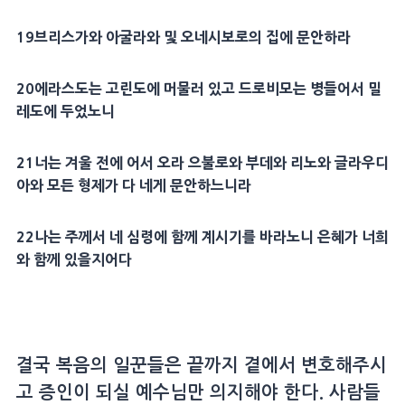
19
브리스가
와
아굴라
와 및
오네시보로
의 집에
문안
하라
20
에라스도
는
고린도
에 머물러 있고
드로비모
는 병들어서
밀
레도
에 두었노니
21
너는 겨울 전에 어서 오라
으불로
와
부데
와
리노
와
글라우디
아
와 모든
형제
가 다 네게
문안
하느니라
22
나는 주께서 네
심령
에 함께 계시기를 바라노니
은혜
가 너희
와 함께 있을지어다
결국 복음의 일꾼들은 끝까지 곁에서 변호해주시
고 증인이 되실 예수님만 의지해야 한다. 사람들