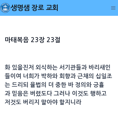
Skip
생명샘 장로 교회
to
content
마태복음 23장 23절
화 있을진저 외식하는
서기관
들과
바리새인
들이여 너희가 박하와
회향
과
근채
의
십일조
는 드리되
율법
의 더 중한 바 정의와
긍휼
과
믿음
은 버렸도다 그러나 이것도 행하고
저것도 버리지 말아야 할지니라